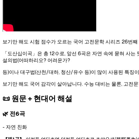
보기만 해도 시험 점수가 오르는 국어 고전문학 시리즈 26번째
「도산십이곡」은 총 12수로, 앞선 6곡은 자연 속에 묻혀 사는
설의법(어떠하리오? 어려운가?
등)이나 대구법(산천/대하, 청산/유수 등)이 많이 사용된 특징
보기만 해도 국어 감각이 살아납니다. 수능 대비는 물론, 고전
📜 원문 + 현대어 해설
🌿 전6곡
- 자연 친화