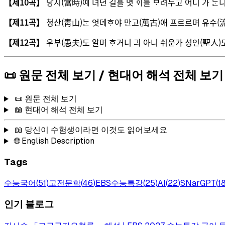
【제10곡】
당시(當時)예 녀던 길흘 몃 ᄒᆡ를 ᄇᆞ려두고 어디 가 ᄃᆞ
【제11곡】
청산(靑山)ᄂᆞᆫ 엇뎨ᄒᆞ야 만고(萬古)애 프르르며 유수(
【제12곡】
우부(愚夫)도 알며 ᄒᆞ거니 긔 아니 쉬운가 성인(聖人)도
📜 원문 전체 보기 / 현대어 해석 전체 보기
📜 원문 전체 보기
📖 현대어 해석 전체 보기
📖 당신이 수험생이라면 이것도 읽어보세요
🌐 English Description
Tags
수능국어
(
51
)
고전문학
(
46
)
EBS수능특강
(
25
)
AI
(
22
)
SNarGPT
(
1
인기 블로그