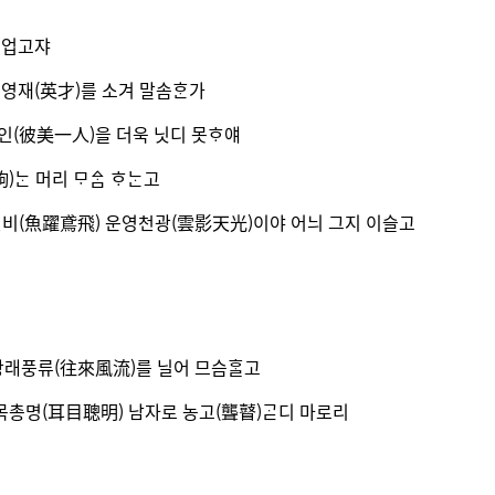
나 업고쟈
 영재(英才)를 소겨 말솜ᄒᆞᆫ가
일인(彼美一人)을 더욱 닛디 못ᄒᆞ얘
머리 ᄆᆞᅀᆞᆷ ᄒᆞᄂᆞᆫ고
어약연비(魚躍鳶飛) 운영천광(雲影天光)이야 어늬 그지 이슬고
왕래풍류(往來風流)를 닐어 므슴ᄒᆞᆯ고
이목총명(耳目聰明) 남자로 농고(聾瞽)ᄀᆞᆮ디 마로리