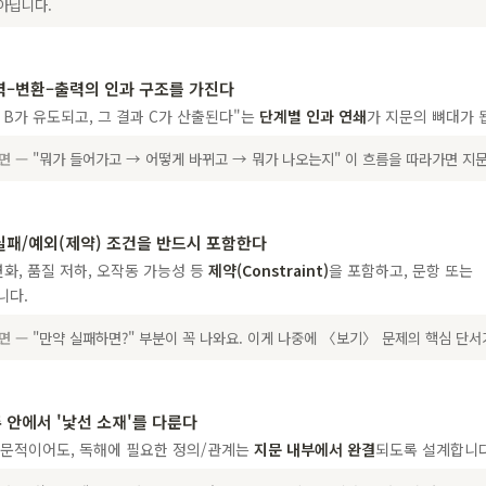
아닙니다.
력–변환–출력의 인과 구조를 가진다
 B가 유도되고, 그 결과 C가 산출된다"는
단계별 인과 연쇄
가 지문의 뼈대가 
하면 —
"뭐가 들어가고 → 어떻게 바뀌고 → 뭐가 나오는지" 이 흐름을 따라가면 지문
실패/예외(제약) 조건을 반드시 포함한다
변화, 품질 저하, 오작동 가능성 등
제약(Constraint)
을 포함하고, 문항 또는
니다.
하면 —
"만약 실패하면?" 부분이 꼭 나와요. 이게 나중에 〈보기〉 문제의 핵심 단서
 안에서 '낯선 소재'를 다룬다
전문적이어도, 독해에 필요한 정의/관계는
지문 내부에서 완결
되도록 설계합니다