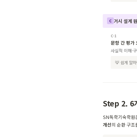
거시 설계 원
C
C-1
문항 간 평가
사실적 이해·구
💡 쉽게 말
Step 2.
SN독학기숙학원은
개선
의 순환 구조