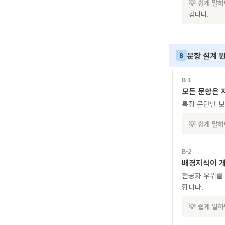
💡 쉽게 말
겁니다.
문항 설계 원
B
B-1
모든 문항은 
특정 문단만 보
💡 쉽게 말
B-2
배경지식이 
전공자 우위를
합니다.
💡 쉽게 말