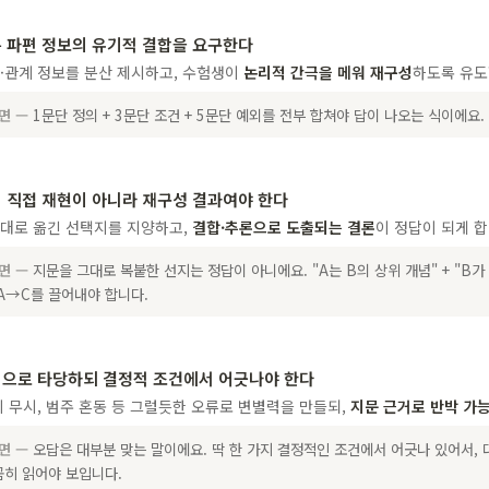
 파편 정보의 유기적 결합을 요구한다
·관계 정보를 분산 제시하고, 수험생이
논리적 간극을 메워 재구성
하도록 유도
하면 —
1문단 정의 + 3문단 조건 + 5문단 예외를 전부 합쳐야 답이 나오는 식이에요.
 직접 재현이 아니라 재구성 결과여야 한다
그대로 옮긴 선택지를 지양하고,
결합·추론으로 도출되는 결론
이 정답이 되게 합
하면 —
지문을 그대로 복붙한 선지는 정답이 아니에요. "A는 B의 상위 개념" + "B가
A→C를 끌어내야 합니다.
으로 타당하되 결정적 조건에서 어긋나야 한다
외 무시, 범주 혼동 등 그럴듯한 오류로 변별력을 만들되,
지문 근거로 반박 가
하면 —
오답은 대부분 맞는 말이에요. 딱 한 가지 결정적인 조건에서 어긋나 있어서, 
히 읽어야 보입니다.