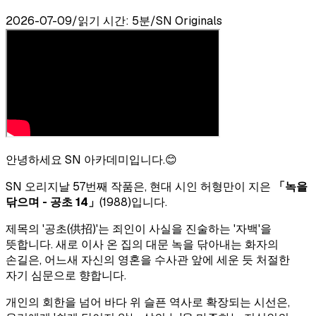
2026-07-09
/
읽기 시간: 5분
/
SN Originals
안녕하세요 SN 아카데미입니다.😊
SN 오리지날 57번째 작품은, 현대 시인 허형만이 지은
「녹을
닦으며 - 공초 14」
(1988)입니다.
제목의 '공초(供招)'는 죄인이 사실을 진술하는 '자백'을
뜻합니다. 새로 이사 온 집의 대문 녹을 닦아내는 화자의
손길은, 어느새 자신의 영혼을 수사관 앞에 세운 듯 처절한
자기 심문으로 향합니다.
개인의 회한을 넘어 바다 위 슬픈 역사로 확장되는 시선은,