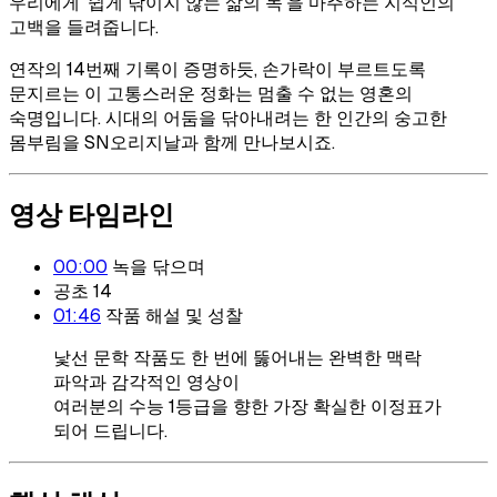
우리에게 '쉽게 닦이지 않는 삶의 녹'을 마주하는 지식인의
고백을 들려줍니다.
연작의 14번째 기록이 증명하듯, 손가락이 부르트도록
문지르는 이 고통스러운 정화는 멈출 수 없는 영혼의
숙명입니다. 시대의 어둠을 닦아내려는 한 인간의 숭고한
몸부림을 SN오리지날과 함께 만나보시죠.
영상 타임라인
00:00
녹을 닦으며
공초 14
01:46
작품 해설 및 성찰
낯선 문학 작품도 한 번에 뚫어내는 완벽한 맥락
파악과 감각적인 영상이
여러분의 수능 1등급을 향한 가장 확실한 이정표가
되어 드립니다.