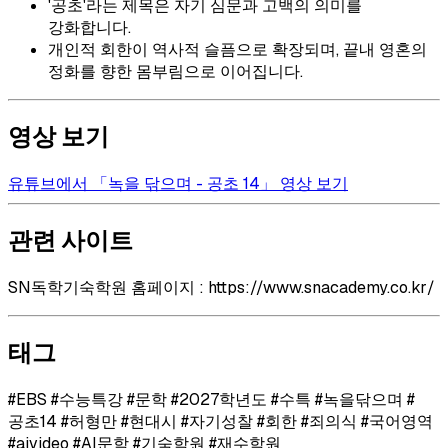
'공초'라는 제목은 자기 심문과 고백의 의미를
강화합니다.
개인적 회한이 역사적 슬픔으로 확장되며, 끝내 영혼의
정화를 향한 몸부림으로 이어집니다.
영상 보기
유튜브에서 「녹을 닦으며 - 공초 14」 영상 보기
관련 사이트
SN독학기숙학원 홈페이지 : https://www.snacademy.co.kr/
태그
#EBS #수능특강 #문학 #2027학년도 #수특 #녹을닦으며 #
공초14 #허형만 #현대시 #자기성찰 #회한 #죄의식 #국어영역
#aivideo #AI문학 #기숙학원 #재수학원