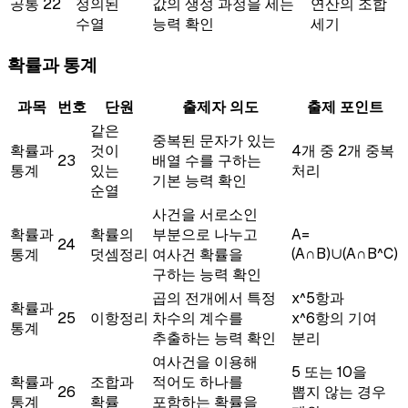
공통
22
정의된
값의 생성 과정을 세는
연산의 조합
수열
능력 확인
세기
확률과 통계
과목
번호
단원
출제자 의도
출제 포인트
같은
중복된 문자가 있는
확률과
것이
4개 중 2개 중복
23
배열 수를 구하는
통계
있는
처리
기본 능력 확인
순열
사건을 서로소인
확률과
확률의
부분으로 나누고
A=
24
(A∩B)∪(A∩B^C)
통계
덧셈정리
여사건 확률을
구하는 능력 확인
곱의 전개에서 특정
x^5항과
확률과
25
이항정리
차수의 계수를
x^6항의 기여
통계
추출하는 능력 확인
분리
여사건을 이용해
5 또는 10을
확률과
조합과
적어도 하나를
26
뽑지 않는 경우
통계
확률
포함하는 확률을