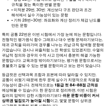
규칙을 찾는 특이한 변별 문항
• 미적분 29번, 30번: 계산보다 구조 판단과 조건
해석에서 실수 가능성이 있는 문항
• 기하 28번~30번: 좌표화와 계산 정리가 체감 난도를
만든 문항
특히 공통 22번은 이번 시험에서 가장 눈에 띄는 문항입니다.
전형적인 평가원식 함수 그래프나 대수 변형 문제라기보다는,
재귀 규칙을 따라가며 경우를 나누는 귀납·규칙 탐색형 문항에
가깝습니다. 경시나 퍼즐처럼 느낀 학생도 있었겠지만, 수열의
귀납적 정의와 경우의 수적 사고 안에서 충분히 해결 가능한
문항입니다. 교육과정 밖이라기보다는, 평가원 문항으로서는
호불호가 갈릴 수 있는 변별 문항이라고 보는 편이 맞습니다.
등급컷은 선택과목 조합과 표본에 따라 달라질 수 있지만,
공통이 쉬웠기 때문에 한두 문제 실수가 치명적으로 작용할
가능성이 큽니다. 전체적으로는
1등급 컷 84~88점 근처
를
예상해볼 수 있습니다. 한 문장으로 정리하면, 이번 시험은
킬러의 압박이 강한 시험이라기보다
쉬운 문항 비중이 커서
상위권 밀집도가 높아질 시험
이고, 몇몇 문항이 상위권
사고력을 정확히 찌른 시험입니다.