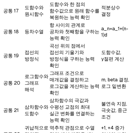
도함수와 한 점의
도함수와
적분상수
공통
17
함수값으로 원래 함수를
원시함수
결정
복원하는 능력 확인
항 사이의 관계로
a_n=a_1+(n-
공통
18
등차수열
공차와 첫째항을 구하는
1)d
능력 확인
곡선 위의 점에서
접선의
접선의 기울기와
도함수값,
공통
19
방정식
방정식을 구하는 능력
y절편 계산
확인
그래프 조건으로
로그함수와
매개값을 결정하고
m, beta 결정,
공통
20
그래프
로그값을 계산하는 능력
로그 밑변환
해석
확인
삼차함수의 극값과
불연속 지점,
삼차함수와
수평선 교점의 최대
공통
21
극솟값, 중근
도함수
실근 변화를 연결하는
조건
능력 확인
귀납적으로
역추적 관점으로 수열
+1, +4 증가