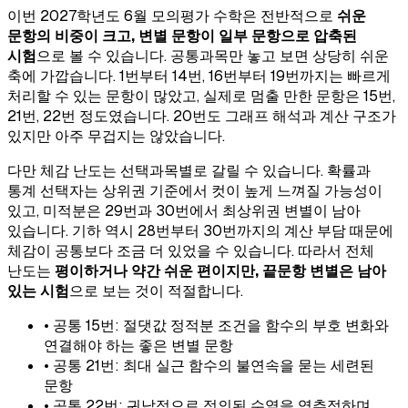
이번 2027학년도 6월 모의평가 수학은 전반적으로
쉬운
문항의 비중이 크고, 변별 문항이 일부 문항으로 압축된
시험
으로 볼 수 있습니다. 공통과목만 놓고 보면 상당히 쉬운
축에 가깝습니다. 1번부터 14번, 16번부터 19번까지는 빠르게
처리할 수 있는 문항이 많았고, 실제로 멈출 만한 문항은 15번,
21번, 22번 정도였습니다. 20번도 그래프 해석과 계산 구조가
있지만 아주 무겁지는 않았습니다.
다만 체감 난도는 선택과목별로 갈릴 수 있습니다. 확률과
통계 선택자는 상위권 기준에서 컷이 높게 느껴질 가능성이
있고, 미적분은 29번과 30번에서 최상위권 변별이 남아
있습니다. 기하 역시 28번부터 30번까지의 계산 부담 때문에
체감이 공통보다 조금 더 있었을 수 있습니다. 따라서 전체
난도는
평이하거나 약간 쉬운 편이지만, 끝문항 변별은 남아
있는 시험
으로 보는 것이 적절합니다.
• 공통 15번: 절댓값 정적분 조건을 함수의 부호 변화와
연결해야 하는 좋은 변별 문항
• 공통 21번: 최대 실근 함수의 불연속을 묻는 세련된
문항
• 공통 22번: 귀납적으로 정의된 수열을 역추적하며