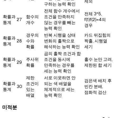
제외
구하는 능력 확인
전체 함수 개수에서
전체 3^5,
확률과
함수의
조건을 만족하지
27
f(1)f(2)=4의
통계
개수
않는 경우를 빼는
경우
능력 확인
경우의
반복 시행을 상태
카드 뒤집힘의
확률과
28
수와
변화의 홀짝으로
짝홀, 시행열
통계
확률
해석하는 능력 확인
세기
곱의 홀짝 조건과 합
확률과
주사위
조건을 동시에
홀수 눈만 고려,
29
통계
확률
만족하는 경우를
제한된 합 세기
세는 능력 확인
제한
서로 이웃하면 안
검은색 배치 후
확률과
조건이
되는 색 배열을
30
빈칸 분배,
통계
있는
체계적으로 세는
점화적 검산
배열
능력 확인
미적분