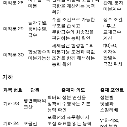
미적분
28
관계, 분자
미분
극한을 계산하는 능력
미분계수
확인
수열 조건으로 가능한
정수 조건,
등차수열,
구조를 좁히고
r 후보,
미적분
29
등비수열,
무한급수의 최솟값을
교대급수
급수
판단하는 능력 확인
계산
세제곱근 합성함수의
f(0)=0,
이차식
합성함수의
미분가능 조건과 극값
미적분
30
판별식,
미분가능성
조건을 함께 해석하는
극값 위치
능력 확인
기하
과목
번호
단원
출제자 의도
출제 포인트
벡터의 성분 연산을
성분별
평면벡터의
기하
23
정확히 수행하는 기본
덧셈과
연산
능력 확인
스칼라배
포물선의 표준형에서
y^2=4px,
기하
24
포물선
초점 좌표를 읽는 능력
p의 부호