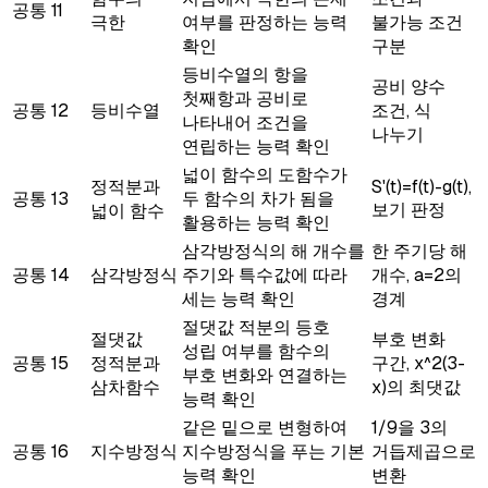
공통
11
극한
여부를 판정하는 능력
불가능 조건
확인
구분
등비수열의 항을
공비 양수
첫째항과 공비로
공통
12
등비수열
조건, 식
나타내어 조건을
나누기
연립하는 능력 확인
넓이 함수의 도함수가
정적분과
S'(t)=f(t)-g(t),
공통
13
두 함수의 차가 됨을
보기 판정
넓이 함수
활용하는 능력 확인
삼각방정식의 해 개수를
한 주기당 해
공통
14
삼각방정식
주기와 특수값에 따라
개수, a=2의
세는 능력 확인
경계
절댓값 적분의 등호
절댓값
부호 변화
성립 여부를 함수의
공통
15
정적분과
구간, x^2(3-
부호 변화와 연결하는
삼차함수
x)의 최댓값
능력 확인
같은 밑으로 변형하여
1/9을 3의
공통
16
지수방정식
지수방정식을 푸는 기본
거듭제곱으로
능력 확인
변환