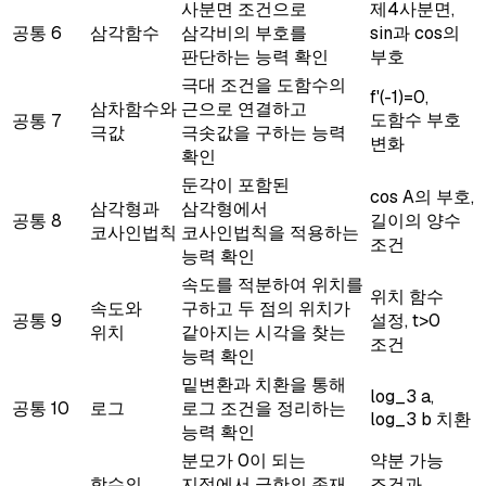
사분면 조건으로
제4사분면,
공통
6
삼각함수
삼각비의 부호를
sin과 cos의
판단하는 능력 확인
부호
극대 조건을 도함수의
f'(-1)=0,
삼차함수와
근으로 연결하고
도함수 부호
공통
7
극값
극솟값을 구하는 능력
변화
확인
둔각이 포함된
cos A의 부호,
삼각형과
삼각형에서
공통
8
길이의 양수
코사인법칙
코사인법칙을 적용하는
조건
능력 확인
속도를 적분하여 위치를
위치 함수
속도와
구하고 두 점의 위치가
공통
9
설정, t>0
위치
같아지는 시각을 찾는
조건
능력 확인
밑변환과 치환을 통해
log_3 a,
공통
10
로그
로그 조건을 정리하는
log_3 b 치환
능력 확인
분모가 0이 되는
약분 가능
함수의
지점에서 극한의 존재
조건과