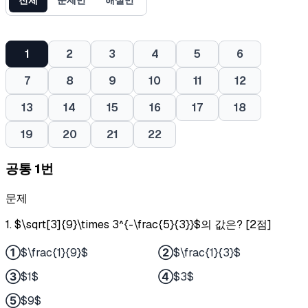
1
2
3
4
5
6
7
8
9
10
11
12
13
14
15
16
17
18
19
20
21
22
공통 1번
문제
1. $\sqrt[3]{9}\times 3^{-\frac{5}{3}}$의 값은? [2점]
①
$\frac{1}{9}$
②
$\frac{1}{3}$
③
$1$
④
$3$
⑤
$9$