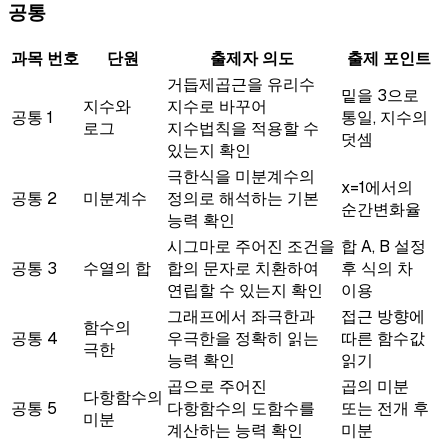
공통
과목
번호
단원
출제자 의도
출제 포인트
거듭제곱근을 유리수
밑을 3으로
지수와
지수로 바꾸어
공통
1
통일, 지수의
로그
지수법칙을 적용할 수
덧셈
있는지 확인
극한식을 미분계수의
x=1에서의
공통
2
미분계수
정의로 해석하는 기본
순간변화율
능력 확인
시그마로 주어진 조건을
합 A, B 설정
공통
3
수열의 합
합의 문자로 치환하여
후 식의 차
연립할 수 있는지 확인
이용
그래프에서 좌극한과
접근 방향에
함수의
공통
4
우극한을 정확히 읽는
따른 함수값
극한
능력 확인
읽기
곱으로 주어진
곱의 미분
다항함수의
공통
5
다항함수의 도함수를
또는 전개 후
미분
계산하는 능력 확인
미분