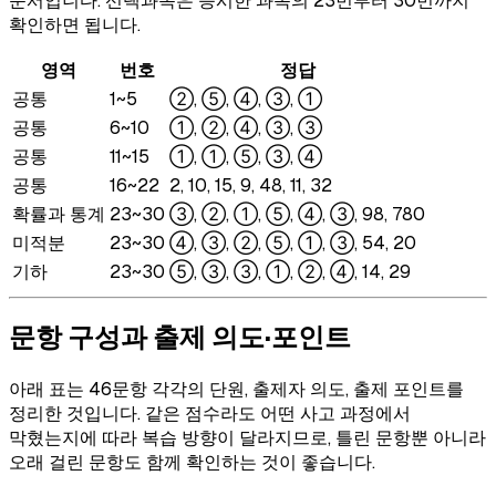
순서입니다. 선택과목은 응시한 과목의 23번부터 30번까지
확인하면 됩니다.
영역
번호
정답
공통
1~5
②, ⑤, ④, ③, ①
공통
6~10
①, ②, ④, ③, ③
공통
11~15
①, ①, ⑤, ③, ④
공통
16~22
2, 10, 15, 9, 48, 11, 32
확률과 통계
23~30
③, ②, ①, ⑤, ④, ③, 98, 780
미적분
23~30
④, ③, ②, ⑤, ①, ③, 54, 20
기하
23~30
⑤, ③, ③, ①, ②, ④, 14, 29
문항 구성과 출제 의도·포인트
아래 표는 46문항 각각의 단원, 출제자 의도, 출제 포인트를
정리한 것입니다. 같은 점수라도 어떤 사고 과정에서
막혔는지에 따라 복습 방향이 달라지므로, 틀린 문항뿐 아니라
오래 걸린 문항도 함께 확인하는 것이 좋습니다.