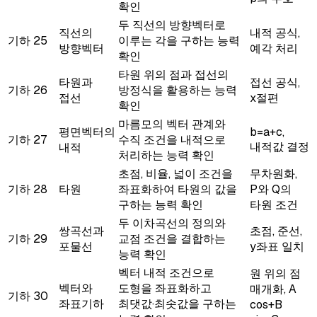
확인
두 직선의 방향벡터로
직선의
내적 공식,
기하
25
이루는 각을 구하는 능력
방향벡터
예각 처리
확인
타원 위의 점과 접선의
타원과
접선 공식,
기하
26
방정식을 활용하는 능력
접선
x절편
확인
마름모의 벡터 관계와
평면벡터의
b=a+c,
기하
27
수직 조건을 내적으로
내적값 결정
내적
처리하는 능력 확인
초점, 비율, 넓이 조건을
무차원화,
기하
28
타원
좌표화하여 타원의 값을
P와 Q의
구하는 능력 확인
타원 조건
두 이차곡선의 정의와
쌍곡선과
초점, 준선,
기하
29
교점 조건을 결합하는
포물선
y좌표 일치
능력 확인
벡터 내적 조건으로
원 위의 점
벡터와
도형을 좌표화하고
매개화, A
기하
30
좌표기하
최댓값·최솟값을 구하는
cos+B