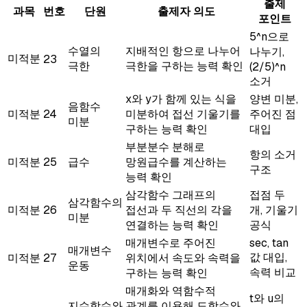
출제
과목
번호
단원
출제자 의도
포인트
5^n으로
수열의
지배적인 항으로 나누어
나누기,
미적분
23
극한
극한을 구하는 능력 확인
(2/5)^n
소거
x와 y가 함께 있는 식을
양변 미분,
음함수
미적분
24
미분하여 접선 기울기를
주어진 점
미분
구하는 능력 확인
대입
부분분수 분해로
항의 소거
미적분
25
급수
망원급수를 계산하는
구조
능력 확인
삼각함수 그래프의
접점 두
삼각함수의
미적분
26
접선과 두 직선의 각을
개, 기울기
미분
연결하는 능력 확인
공식
매개변수로 주어진
sec, tan
매개변수
값 대입,
미적분
27
위치에서 속도와 속력을
운동
속력 비교
구하는 능력 확인
매개화와 역함수적
t와 u의
지수함수와
관계를 이용해 도함수와